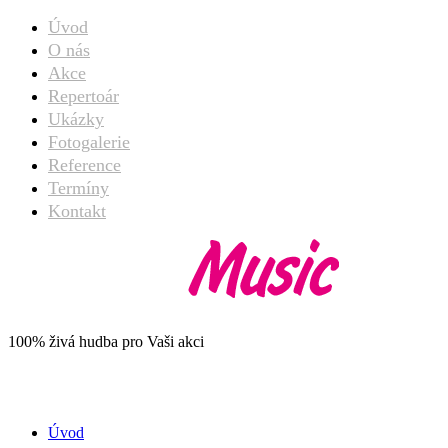
Úvod
O nás
Akce
Repertoár
Ukázky
Fotogalerie
Reference
Termíny
Kontakt
100% živá hudba pro Vaši akci
Portfolio Tag:
alias
Úvod