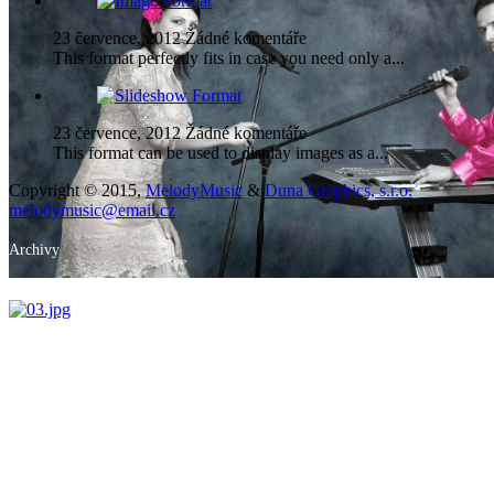
23 července, 2012
Žádné komentáře
This format perfectly fits in case you need only a...
23 července, 2012
Žádné komentáře
This format can be used to display images as a...
Copyright © 2015,
MelodyMusic
&
Duna Graphics, s.r.o.
melodymusic@email.cz
Archivy