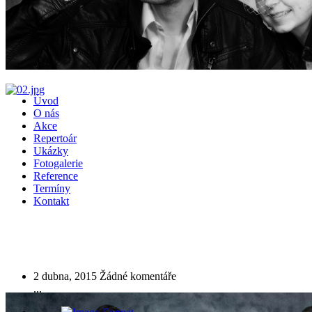
Úvod
O nás
Akce
Repertoár
Ukázky
Fotogalerie
Reference
Termíny
Kontakt
Recent Comments
Advanced Cycle
2 dubna, 2015
Žádné komentáře
...