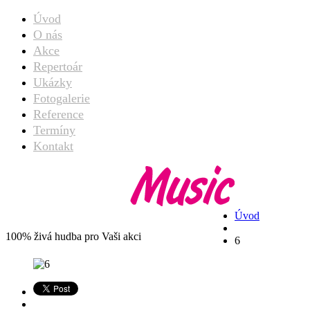
Úvod
O nás
Akce
Repertoár
Ukázky
Fotogalerie
Reference
Termíny
Kontakt
6
Úvod
100% živá hudba pro Vaši akci
6