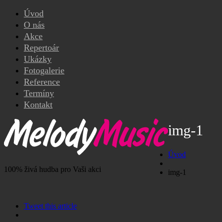
Úvod
O nás
Akce
Repertoár
Ukázky
Fotogalerie
Reference
Termíny
Kontakt
img-1
Úvod
100% živá hudba pro Vaši akci
img-1
Tweet this article