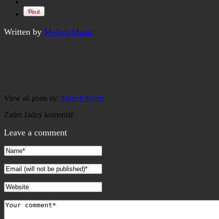
Written by
MelodyMusic
View all posts by:
MelodyMusic
Zatím žádný komentář
Leave a comment