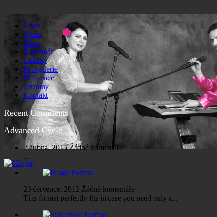
Úvod
O nás
Akce
Repertoár
Ukázky
Fotogalerie
Reference
Termíny
Kontakt
Recent Comments
Advanced Cycle
2 dubna, 2015
Žádné komentáře
...
23 července, 2012
Žádné komentáře
This format perfectly fits in case you need only a...