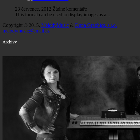
23 července, 2012
Žádné komentáře
This format can be used to display images as a...
Copyright © 2015,
MelodyMusic
&
Duna Graphics, s.r.o.
melodymusic@email.cz
Archivy